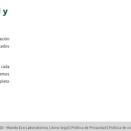
 y
ación
tados
n cada
temos
pleto
20 - Mundo Eco Laboratorios. |
Aviso legal
|
Política de Privacidad
|
Política de c