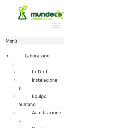
Ir
al
contenido
Menú
Laboratorio
s
I + D + I
Instalacione
s
Equipo
humano
Acreditacione
s