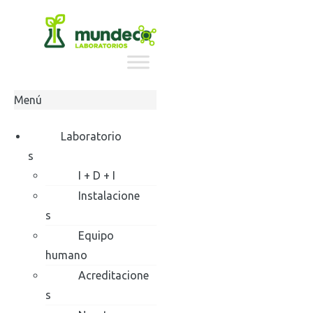
Ir
al
contenido
Menú
Laboratorio
s
I + D + I
Instalacione
s
Equipo
humano
Acreditacione
s