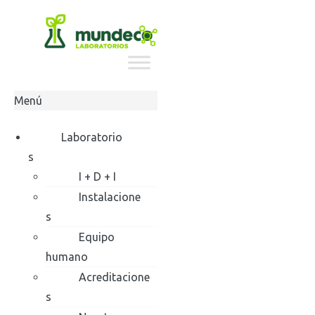
Ir
al
contenido
Menú
Laboratorio
s
I + D + I
Instalacione
s
Equipo
humano
Acreditacione
s