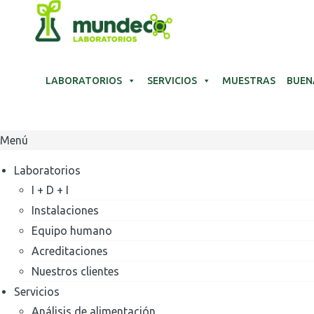
Ir
al
contenido
LABORATORIOS
SERVICIOS
MUESTRAS
BUEN
Menú
Laboratorios
I + D + I
Instalaciones
Equipo humano
Acreditaciones
Nuestros clientes
Servicios
Análisis de alimentación