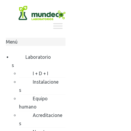
Ir
al
contenido
Menú
Laboratorio
s
I + D + I
Instalacione
s
Equipo
humano
Acreditacione
s